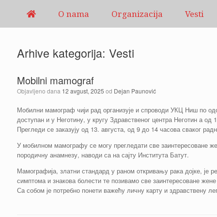
Pređi
O nama
Organizacija
Vesti
na
sadržaj
Arhive kategorija:
Vesti
Mobilni mamograf
Objavljeno dana
12 avgust, 2025
od
Dejan Paunović
Мобилни мамограф чији рад организује и спроводи УКЦ Ниш по одо
доступан и у Неготину, у кругу Здравственог центра Неготин а од 1
Прегледи се заказују од 13. августа, од 9 до 14 часова сваког рад
У мобилном мамографу се могу прегледати све заинтересоване жене
породичну анамнезу, наводи са на сајту Института Батут.
Мамографија, златни стандард у раном откривању рака дојке, је р
симптома и знакова болести те позивамо све заинтересоване жене
Са собом је потребно понети важећу личну карту и здравствену лег