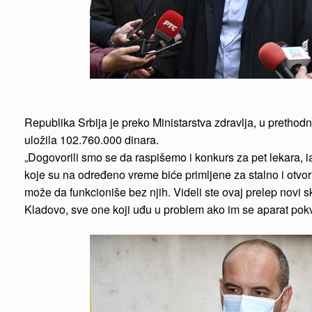
Republika Srbija je preko Ministarstva zdravlja, u prethod
uložila 102.760.000 dinara.
„Dogovorili smo se da raspišemo i konkurs za pet lekara, iak
koje su na određeno vreme biće primljene za stalno i otvor
može da funkcioniše bez njih. Videli ste ovaj prelep novi 
Kladovo, sve one koji uđu u problem ako im se aparat pokva