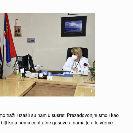
mo tražili izašli su nam u susret. Prezadovonjni smo i kao
rbiji koja nema centralne gasove a nama je u to vreme