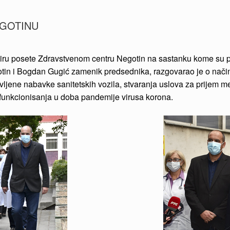
EGOTINU
 okviru posete Zdravstvenom centru Negotin na sastanku kome s
gotin i Bogdan Gugić zamenik predsednika, razgovarao je o nač
avljene nabavke sanitetskih vozila, stvaranja uslova za prijem
inu funkcionisanja u doba pandemije virusa korona.