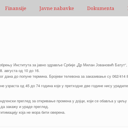
Finansije
Javne nabavke
Dokumenta
брењу Института за јавно здравље Србије „Др Милан Јовановић Батут“, 
8. августа од 10 до 16.
ног дана до попуне термина. Бројеви телевона за заказивање су 062/414 8
 узраста од 45 до 74 година које у претходне две године нису урадиле 
ендгенски преглед за откривање промена у дојци, који се обавља у циљ
 да закажу и ураде преглед.
итимацију која не мора бити оверена.