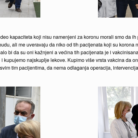
deo kapaciteta koji nisu namenjeni za koronu morali smo da ih pr
udu, ali me uveravaju da niko od tih pacijenata koji su korona 
ispalo bi da su oni kažnjeni a većina tih pacijenata je i vakcinis
 i kupujemo najskuplje lekove. Kupimo više vrsta vakcina da oni
 svim tim pacijentima, da nema odlaganja operacija, intervencij