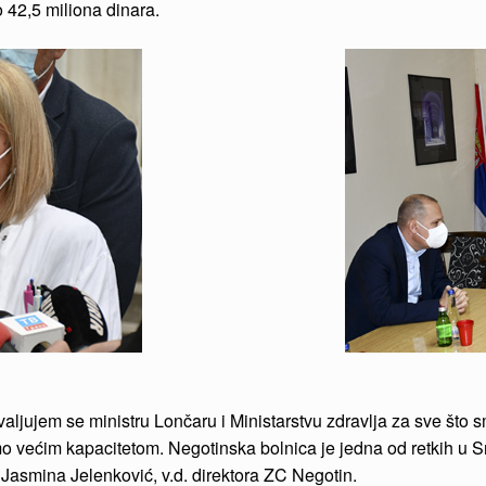
o 42,5 miliona dinara.
aljujem se ministru Lončaru i Ministarstvu zdravlja za sve što s
o većim kapacitetom. Negotinska bolnica je jedna od retkih u S
r Jasmina Jelenković, v.d. direktora ZC Negotin.