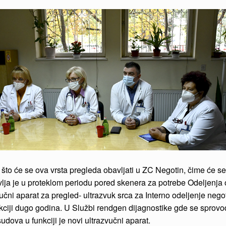
to će se ova vrsta pregleda obavljati u ZC Negotin, čime će se d
avlja je u proteklom periodu pored skenera za potrebe Odeljenj
vučni aparat za pregled- ultrazvuk srca za Interno odeljenje neg
unkciji dugo godina. U Službi rendgen dijagnostike gde se sprovod
udova u funkciji je novi ultrazvučni aparat.