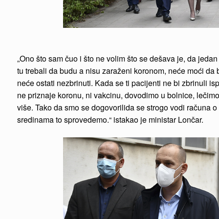
„Ono što sam čuo i što ne volim što se dešava je, da jedan 
tu trebali da budu a nisu zaraženi koronom, neće moći da b
neće ostati nezbrinuti. Kada se ti pacijenti ne bi zbrinuli 
ne priznaje koronu, ni vakcinu, dovodimo u bolnice, lečimo
više. Tako da smo se dogovorilida se strogo vodi računa o
sredinama to sprovedemo.“ istakao je ministar Lončar.