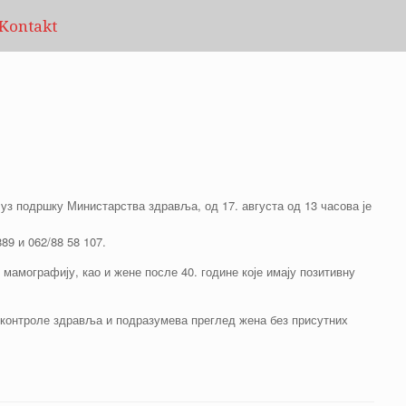
Kontakt
уз подршку Министарства здравља, од 17. августа од 13 часова је
89 и 062/88 58 107.
мамографију, као и жене после 40. године које имају позитивну
у контроле здравља и подразумева преглед жена без присутних