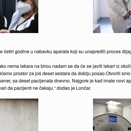
ne četiri godine u nabavku aparata koji su unapredili proces di
o nema lekara na birou nadam se da će se javiti lekari iz okoline
ićemo prostor za još deset sestara da dobiju posao.Otvorili smo
skener, sa deset pacijenata dnevno. Najgore je kad imate novi 
ri da pacijenti ne čekaju.“ dodao je Lončar.