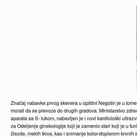
Značaj nabavke prvog skenera u opštini Negotin je u tome š
morati da se prevoze do drugih gradova. Ministarstvo zdr
aparata sa S- lukom, nabavljen je i novi kardiološki ultraz
za Odeljenje ginekologije koji je zamenio stari koji je u f
žlezde, mekih tkiva, kao i snimanje kolor-doplerom krvnih s