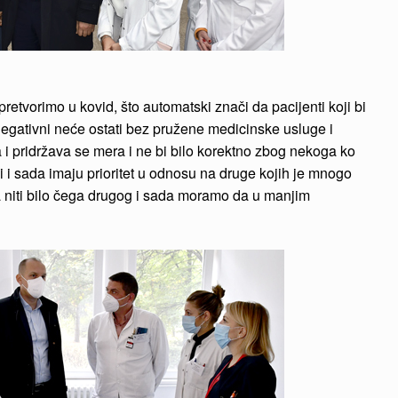
etvorimo u kovid, što automatski znači da pacijenti koji bi
negativni neće ostati bez pružene medicinske usluge i
ana i pridržava se mera i ne bi bilo korektno zbog nekoga ko
 i sada imaju prioritet u odnosu na druge kojih je mnogo
a niti bilo čega drugog i sada moramo da u manjim