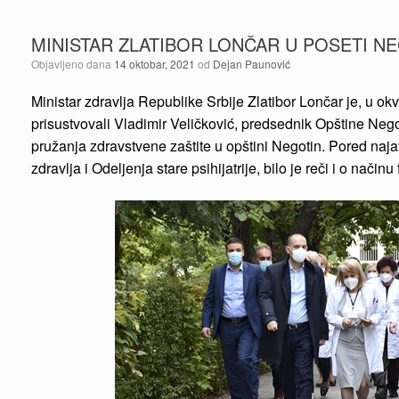
MINISTAR ZLATIBOR LONČAR U POSETI N
Objavljeno dana
14 oktobar, 2021
od
Dejan Paunović
Ministar zdravlja Republike Srbije Zlatibor Lončar je, u
prisustvovali Vladimir Veličković, predsednik Opštine Ne
pružanja zdravstvene zaštite u opštini Negotin. Pored naj
zdravlja i Odeljenja stare psihijatrije, bilo je reči i o nač