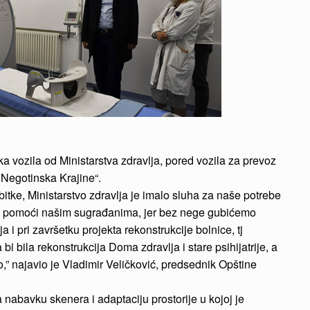
ka vozila od Ministarstva zdravlja, pored vozila za prevoz
k Negotinska Krajine“.
bitke, Ministarstvo zdravlja je imalo sluha za naše potrebe
biti pomoći našim sugrađanima, jer bez nege gubićemo
i pri završetku projekta rekonstrukcije bolnice, tj
bi bila rekonstrukcija Doma zdravlja i stare psihijatrije, a
,” najavio je Vladimir Veličković, predsednik Opštine
 nabavku skenera i adaptaciju prostorije u kojoj je