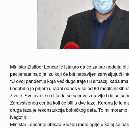
Ministar Zlatibor Lončar je istakao da će za par nedelja bi
pacijenata na dijalizu koji će biti nabavljen zahvaljujući 
“U ovoj pandemiji koja već dugo traje i u situaciji kada im
i odobrilo je prijem u radni odnos više od 60 medicinskih
živote. Sve ovo je u cilju da se sačuva zdravlje i da se sa
Zdravstvenog centra koji će biti u dve faze. Korona je to ma
druga faza je rekonstukcija bolničkog dela. To mi moramo n
Negotin.
Ministar Lončar je obišao Službu radiologije u kojoj se nal