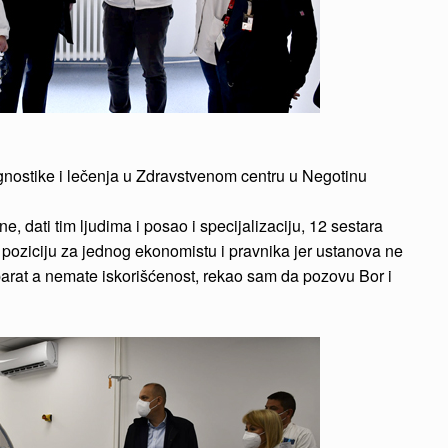
jagnostike i lečenja u Zdravstvenom centru u Negotinu
, dati tim ljudima i posao i specijalizaciju, 12 sestara
 poziciju za jednog ekonomistu i pravnika jer ustanova ne
aparat a nemate iskorišćenost, rekao sam da pozovu Bor i