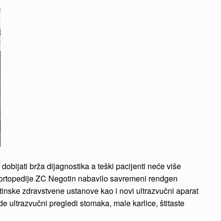
obijati brža dijagnostika a teški pacijenti neće više
a ortopedije ZC Negotin nabavilo savremeni rendgen
otinske zdravstvene ustanove kao i novi ultrazvučni aparat
e ultrazvučni pregledi stomaka, male karlice, štitaste