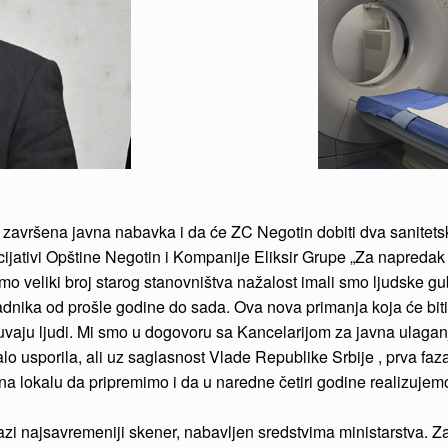
ti završena javna nabavka i da će ZC Negotin dobiti dva sanitets
Inicijativi Opštine Negotin i Kompanije Eliksir Grupe „Za napreda
amo veliki broj starog stanovništva nažalost imali smo ljudske gu
 radnika od prošle godine do sada. Ova nova primanja koja će 
čuvaju ljudi. Mi smo u dogovoru sa Kancelarijom za javna ulaganja 
lo usporila, ali uz saglasnost Vlade Republike Srbije , prva faza 
a lokalu da pripremimo i da u naredne četiri godine realizujemo
azi najsavremeniji skener, nabavljen sredstvima ministarstva. Za