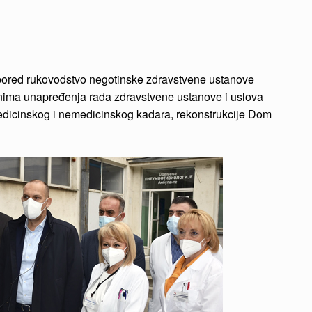
u pored rukovodstvo negotinske zdravstvene ustanove
inima unapređenja rada zdravstvene ustanove i uslova
 medicinskog i nemedicinskog kadara, rekonstrukcije Dom