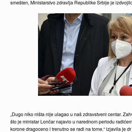
smešten, Ministarstvo zdravlja Republike Srbije je izdvojil
„Dugo niko ništa nije ulagao u naš zdravstveni centar. Zahv
što je ministar Lončar najavio u narednom periodu radićem
korone dragoceno i trenutno se radi na tome.“ izjavila je d