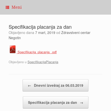
Pređi
Meni
na
sadržaj
Specifikacija placanja za dan
Objavljeno dana
7 mart, 2019
od
Zdravstveni centar
Negotin
Specifikacija_placanja_.pdf
Objavljeno u
SpecifikacijaPlacanja
Kretanje članaka
←
Dnevni izveštaj za 06.03.2019
Specifikacija placanja za dan
→