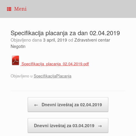
Pređi
Meni
na
sadržaj
Specifikacija placanja za dan 02.04.2019
Objavljeno dana
3 april, 2019
od
Zdravstveni centar
Negotin
Specifikacija_placanja_02.04.2019.pdf
Objavljeno u
SpecifikacijaPlacanja
Kretanje članaka
←
Dnevni izveštaj za 02.04.2019
Dnevni izveštaj za 03.04.2019
→