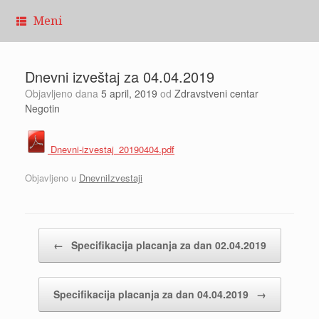
Pređi
Meni
na
sadržaj
Dnevni izveštaj za 04.04.2019
Objavljeno dana
5 april, 2019
od
Zdravstveni centar
Negotin
Dnevni-izvestaj_20190404.pdf
Objavljeno u
DnevniIzvestaji
Kretanje članaka
←
Specifikacija placanja za dan 02.04.2019
Specifikacija placanja za dan 04.04.2019
→