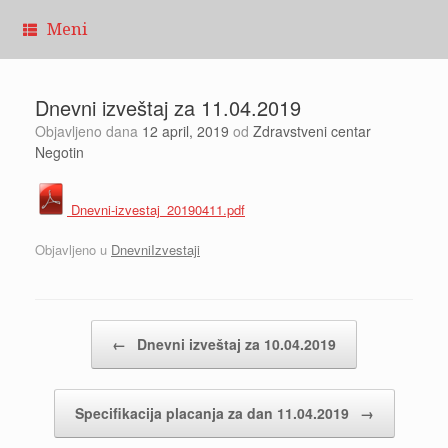
Pređi
Meni
na
sadržaj
Dnevni izveštaj za 11.04.2019
Objavljeno dana
12 april, 2019
od
Zdravstveni centar
Negotin
Dnevni-izvestaj_20190411.pdf
Objavljeno u
DnevniIzvestaji
Kretanje članaka
←
Dnevni izveštaj za 10.04.2019
Specifikacija placanja za dan 11.04.2019
→