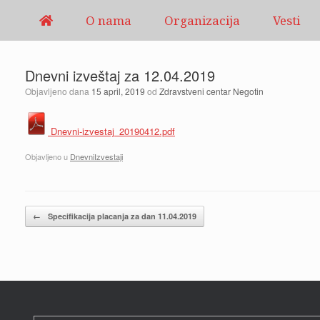
Pređi
O nama
Organizacija
Vesti
na
sadržaj
Dnevni izveštaj za 12.04.2019
Objavljeno dana
15 april, 2019
od
Zdravstveni centar Negotin
Dnevni-izvestaj_20190412.pdf
Objavljeno u
DnevniIzvestaji
Kretanje članaka
←
Specifikacija placanja za dan 11.04.2019