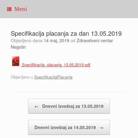
Pređi
Meni
na
sadržaj
Specifikacija placanja za dan 13.05.2019
Objavljeno dana
14 maj, 2019
od
Zdravstveni centar
Negotin
Specifikacija_placanja_13.05.2019.pdf
Objavljeno u
SpecifikacijaPlacanja
Kretanje članaka
←
Dnevni izveštaj za 13.05.2019
Dnevni izveštaj za 14.05.2019
→