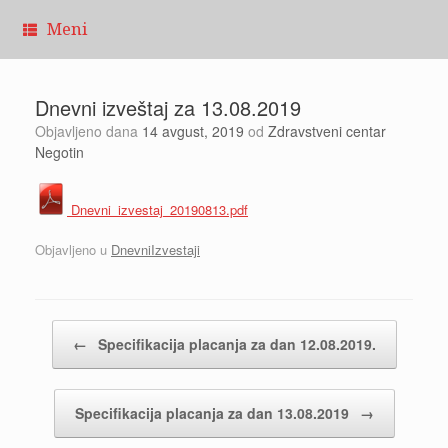
Pređi
Meni
na
sadržaj
Dnevni izveštaj za 13.08.2019
Objavljeno dana
14 avgust, 2019
od
Zdravstveni centar
Negotin
Dnevni_izvestaj_20190813.pdf
Objavljeno u
DnevniIzvestaji
Kretanje članaka
←
Specifikacija placanja za dan 12.08.2019.
Specifikacija placanja za dan 13.08.2019
→