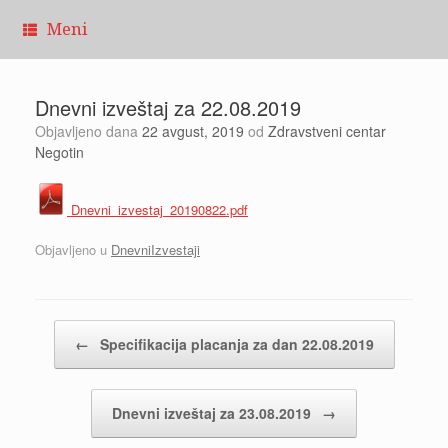
Pređi
Meni
na
sadržaj
Dnevni izveštaj za 22.08.2019
Objavljeno dana
22 avgust, 2019
od
Zdravstveni centar
Negotin
Dnevni_izvestaj_20190822.pdf
Objavljeno u
DnevniIzvestaji
Kretanje članaka
←
Specifikacija placanja za dan 22.08.2019
Dnevni izveštaj za 23.08.2019
→