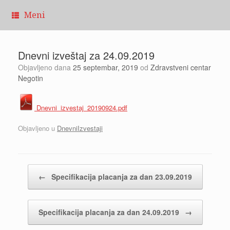
Pređi
Meni
na
sadržaj
Dnevni izveštaj za 24.09.2019
Objavljeno dana
25 septembar, 2019
od
Zdravstveni centar
Negotin
Dnevni_izvestaj_20190924.pdf
Objavljeno u
DnevniIzvestaji
Kretanje članaka
←
Specifikacija placanja za dan 23.09.2019
Specifikacija placanja za dan 24.09.2019
→