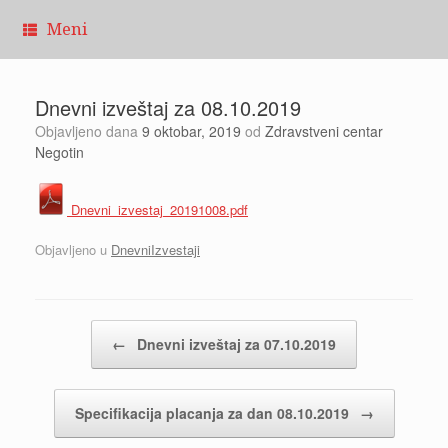
Pređi
Meni
na
sadržaj
Dnevni izveštaj za 08.10.2019
Objavljeno dana
9 oktobar, 2019
od
Zdravstveni centar
Negotin
Dnevni_izvestaj_20191008.pdf
Objavljeno u
DnevniIzvestaji
Kretanje članaka
←
Dnevni izveštaj za 07.10.2019
Specifikacija placanja za dan 08.10.2019
→