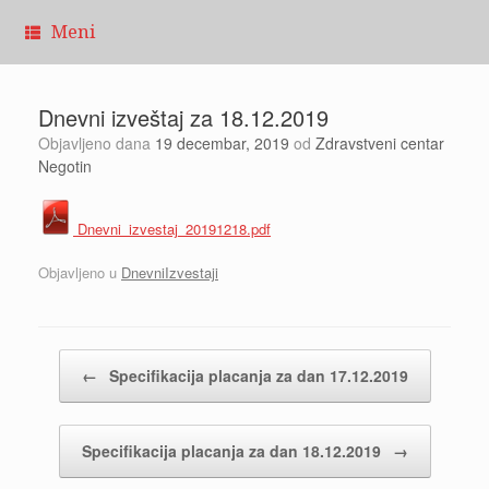
Pređi
Meni
na
sadržaj
Dnevni izveštaj za 18.12.2019
Objavljeno dana
19 decembar, 2019
od
Zdravstveni centar
Negotin
Dnevni_izvestaj_20191218.pdf
Objavljeno u
DnevniIzvestaji
Kretanje članaka
←
Specifikacija placanja za dan 17.12.2019
Specifikacija placanja za dan 18.12.2019
→