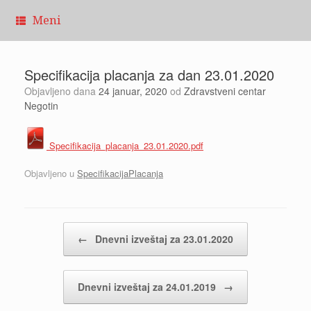
Pređi
Meni
na
sadržaj
Specifikacija placanja za dan 23.01.2020
Objavljeno dana
24 januar, 2020
od
Zdravstveni centar
Negotin
Specifikacija_placanja_23.01.2020.pdf
Objavljeno u
SpecifikacijaPlacanja
Kretanje članaka
←
Dnevni izveštaj za 23.01.2020
Dnevni izveštaj za 24.01.2019
→