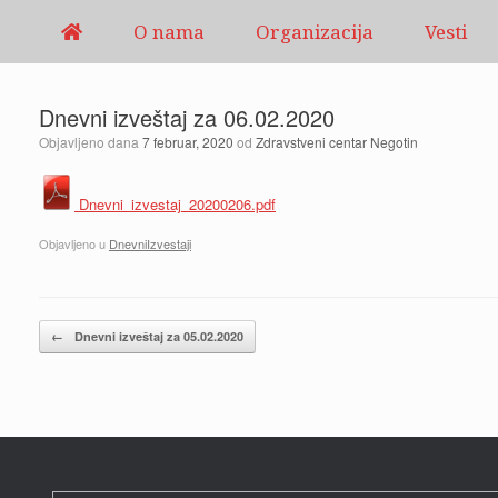
Pređi
O nama
Organizacija
Vesti
na
sadržaj
Dnevni izveštaj za 06.02.2020
Objavljeno dana
7 februar, 2020
od
Zdravstveni centar Negotin
Dnevni_izvestaj_20200206.pdf
Objavljeno u
DnevniIzvestaji
Kretanje članaka
←
Dnevni izveštaj za 05.02.2020