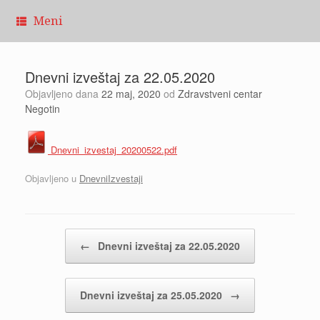
Pređi
Meni
na
sadržaj
Dnevni izveštaj za 22.05.2020
Objavljeno dana
22 maj, 2020
od
Zdravstveni centar
Negotin
Dnevni_izvestaj_20200522.pdf
Objavljeno u
DnevniIzvestaji
Kretanje članaka
←
Dnevni izveštaj za 22.05.2020
Dnevni izveštaj za 25.05.2020
→