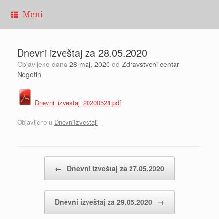
Pređi
Meni
na
sadržaj
Dnevni izveštaj za 28.05.2020
Objavljeno dana
28 maj, 2020
od
Zdravstveni centar
Negotin
Dnevni_izvestaj_20200528.pdf
Objavljeno u
DnevniIzvestaji
Kretanje članaka
←
Dnevni izveštaj za 27.05.2020
Dnevni izveštaj za 29.05.2020
→