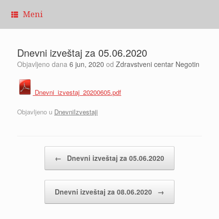
Pređi
Meni
na
sadržaj
Dnevni izveštaj za 05.06.2020
Objavljeno dana
6 jun, 2020
od
Zdravstveni centar Negotin
Dnevni_izvestaj_20200605.pdf
Objavljeno u
DnevniIzvestaji
Kretanje članaka
←
Dnevni izveštaj za 05.06.2020
Dnevni izveštaj za 08.06.2020
→