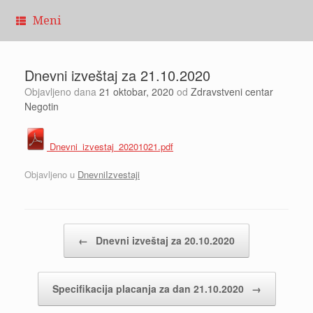
Pređi
Meni
na
sadržaj
Dnevni izveštaj za 21.10.2020
Objavljeno dana
21 oktobar, 2020
od
Zdravstveni centar
Negotin
Dnevni_izvestaj_20201021.pdf
Objavljeno u
DnevniIzvestaji
Kretanje članaka
←
Dnevni izveštaj za 20.10.2020
Specifikacija placanja za dan 21.10.2020
→