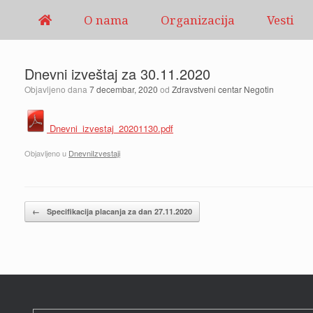
Pređi
O nama
Organizacija
Vesti
na
sadržaj
Dnevni izveštaj za 30.11.2020
Objavljeno dana
7 decembar, 2020
od
Zdravstveni centar Negotin
Dnevni_izvestaj_20201130.pdf
Objavljeno u
DnevniIzvestaji
Kretanje članaka
←
Specifikacija placanja za dan 27.11.2020