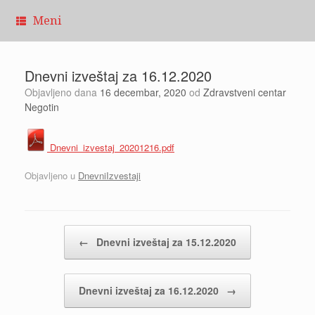
Pređi
Meni
na
sadržaj
Dnevni izveštaj za 16.12.2020
Objavljeno dana
16 decembar, 2020
od
Zdravstveni centar
Negotin
Dnevni_izvestaj_20201216.pdf
Objavljeno u
DnevniIzvestaji
Kretanje članaka
←
Dnevni izveštaj za 15.12.2020
Dnevni izveštaj za 16.12.2020
→