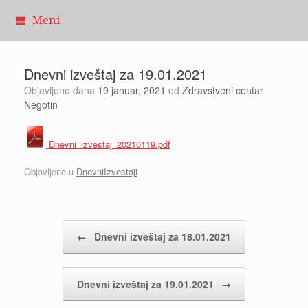
Pređi
Meni
na
sadržaj
Dnevni izveštaj za 19.01.2021
Objavljeno dana
19 januar, 2021
od
Zdravstveni centar
Negotin
Dnevni_izvestaj_20210119.pdf
Objavljeno u
DnevniIzvestaji
Kretanje članaka
←
Dnevni izveštaj za 18.01.2021
Dnevni izveštaj za 19.01.2021
→