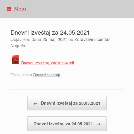
Pređi
Meni
na
sadržaj
Dnevni izveštaj za 24.05.2021
Objavljeno dana
25 maj, 2021
od
Zdravstveni centar
Negotin
Dnevni_izvestaj_20210524.pdf
Objavljeno u
DnevniIzvestaji
Kretanje članaka
←
Dnevni izveštaj za 20.05.2021
Dnevni izveštaj za 24.05.2021
→