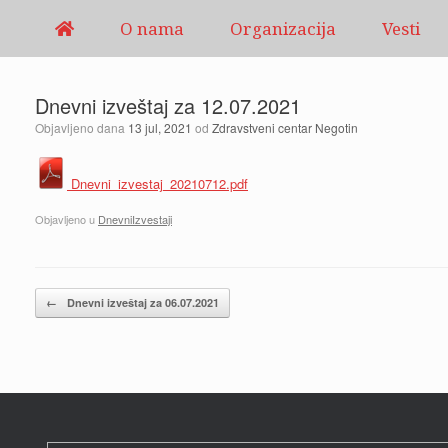
Pređi
O nama
Organizacija
Vesti
na
sadržaj
Dnevni izveštaj za 12.07.2021
Objavljeno dana
13 jul, 2021
od
Zdravstveni centar Negotin
Dnevni_izvestaj_20210712.pdf
Objavljeno u
DnevniIzvestaji
Kretanje članaka
←
Dnevni izveštaj za 06.07.2021