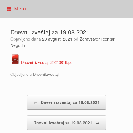
Pređi
Meni
na
sadržaj
Dnevni izveštaj za 19.08.2021
Objavljeno dana
20 avgust, 2021
od
Zdravstveni centar
Negotin
Dnevni_izvestaj_20210819.pdf
Objavljeno u
DnevniIzvestaji
Kretanje članaka
←
Dnevni izveštaj za 18.08.2021
Dnevni izveštaj za 19.08.2021
→