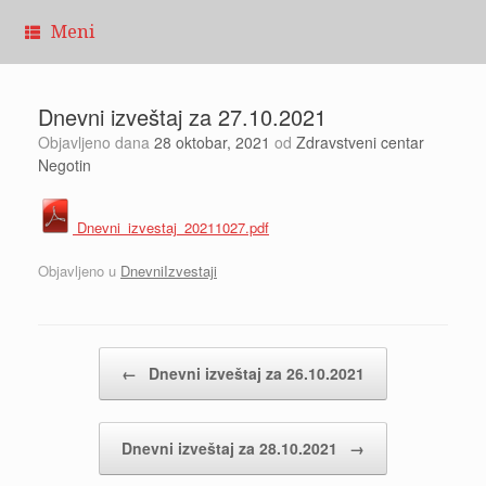
Pređi
Meni
na
sadržaj
Dnevni izveštaj za 27.10.2021
Objavljeno dana
28 oktobar, 2021
od
Zdravstveni centar
Negotin
Dnevni_izvestaj_20211027.pdf
Objavljeno u
DnevniIzvestaji
Kretanje članaka
←
Dnevni izveštaj za 26.10.2021
Dnevni izveštaj za 28.10.2021
→